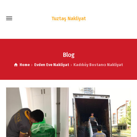
Tuztaş Nakliyat
Blog
Home
Evden Eve Nakliyat
Kadıköy Bostancı Nakliyat