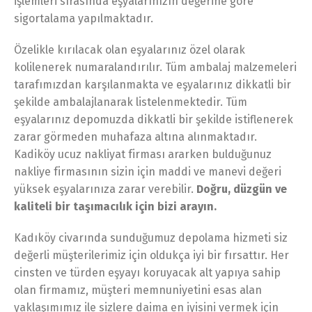
işlemleri sırasında eşyalarınızın değerine göre
sigortalama yapılmaktadır.
Özelikle kırılacak olan eşyalarınız özel olarak
kolilenerek numaralandırılır. Tüm ambalaj malzemeleri
tarafımızdan karşılanmakta ve eşyalarınız dikkatli bir
şekilde ambalajlanarak listelenmektedir. Tüm
eşyalarınız depomuzda dikkatli bir şekilde istiflenerek
zarar görmeden muhafaza altına alınmaktadır.
Kadiköy ucuz nakliyat firması ararken bulduğunuz
nakliye firmasının sizin için maddi ve manevi değeri
yüksek eşyalarınıza zarar verebilir.
Doğru, düzgün ve
kaliteli bir taşımacılık için bizi arayın.
Kadıköy civarında sunduğumuz depolama hizmeti siz
değerli müşterilerimiz için oldukça iyi bir fırsattır. Her
cinsten ve türden eşyayı koruyacak alt yapıya sahip
olan firmamız, müşteri memnuniyetini esas alan
yaklaşımımız ile sizlere daima en iyisini vermek için