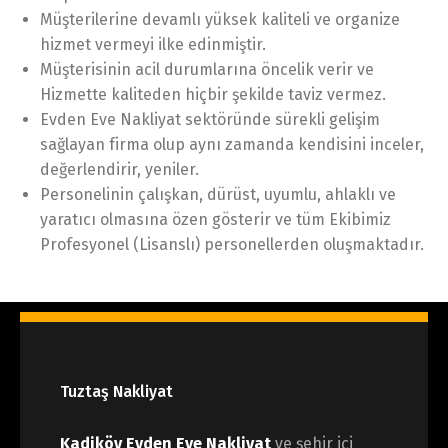
Müşterilerine devamlı yüksek kaliteli ve organize
hizmet vermeyi ilke edinmiştir.
Müşterisinin acil durumlarına öncelik verir ve
Hizmette kaliteden hiçbir şekilde taviz vermez.
Evden Eve Nakliyat sektöründe sürekli gelişim
sağlayan firma olup aynı zamanda kendisini inceler,
değerlendirir, yeniler.
Personelinin çalışkan, dürüst, uyumlu, ahlaklı ve
yaratıcı olmasına özen gösterir ve tüm Ekibimiz
Profesyonel (Lisanslı) personellerden oluşmaktadır.
Tuztaş Nakliyat
Kadiköy Evden Eve Nakliyat
ve şehir içi