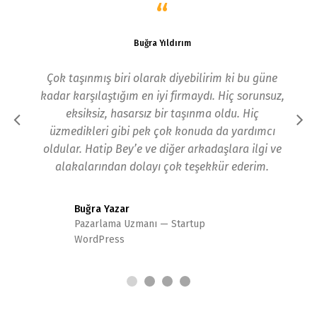
“
Buğra Yıldırım
Çok taşınmış biri olarak diyebilirim ki bu güne
He
kadar karşılaştığım en iyi firmaydı. Hiç sorunsuz,
ke
eksiksiz, hasarsız bir taşınma oldu. Hiç
teş
üzmedikleri gibi pek çok konuda da yardımcı
iki 
oldular. Hatip Bey’e ve diğer arkadaşlara ilgi ve
o
alakalarından dolayı çok teşekkür ederim.
Buğra Yazar
Pazarlama Uzmanı
Startup
WordPress