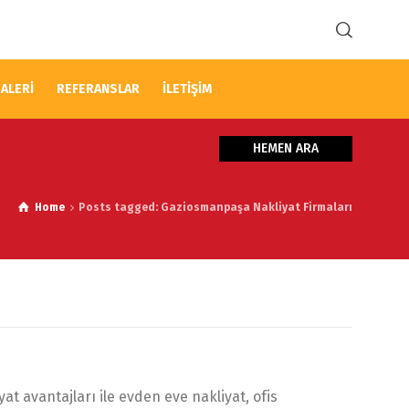
ALERİ
REFERANSLAR
İLETİŞİM
HEMEN ARA
Home
Posts tagged: Gaziosmanpaşa Nakliyat Firmaları
t avantajları ile evden eve nakliyat, ofis