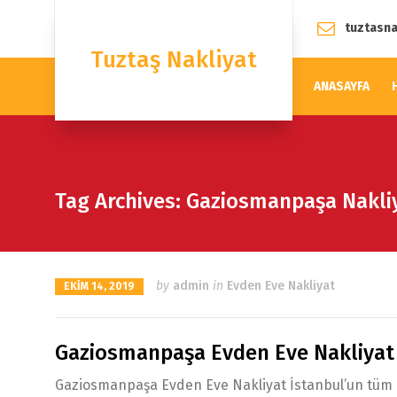
tuztasn
Tuztaş Nakliyat
ANASAYFA
Tag Archives: Gaziosmanpaşa Nakliy
by
admin
in
Evden Eve Nakliyat
EKIM 14, 2019
Gaziosmanpaşa Evden Eve Nakliyat
Gaziosmanpaşa Evden Eve Nakliyat İstanbul’un tüm ilç