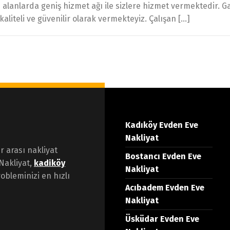
bi alanlarda geniş hizmet ağı ile sizlere hizmet vermektedir.
aliteli ve güvenilir olarak vermekteyiz. Çalışan […]
Kadıköy Evden Eve
Nakliyat
er arası nakliyat
Bostancı Evden Eve
Nakliyat,
kadiköy
Nakliyat
obleminizi en hızlı
Acıbadem Evden Eve
Nakliyat
Üsküdar Evden Eve