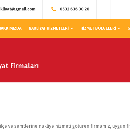
akliyat@gmail.com
0532 636 30 20
HAKKIMIZDA
NAKLİYAT HİZMETLERİ
HİZMET BÖLGELERİ
G
at Firmaları
e ve semtlerine nakliye hizmeti götüren firmamız, uygun fiya