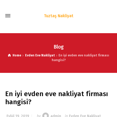
Tuztaş Nakliyat
Blog
Home
Evden Eve Nakliyat
En iyi evden eve nakliyat firması
hangisi?
En iyi evden eve nakliyat firması
hangisi?
Eylül 19, 2019
by
admin
in
Evden Eve Nakliyat