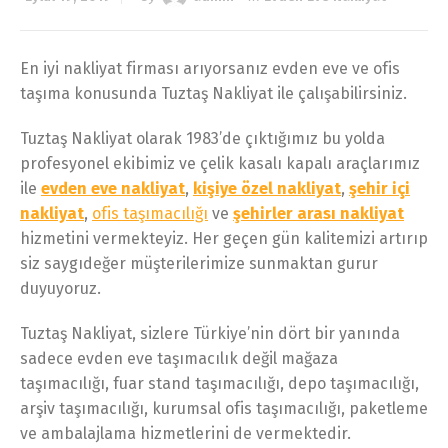
En iyi nakliyat firması arıyorsanız evden eve ve ofis
taşıma konusunda Tuztaş Nakliyat ile çalışabilirsiniz.
Tuztaş Nakliyat olarak 1983’de çıktığımız bu yolda
profesyonel ekibimiz ve çelik kasalı kapalı araçlarımız
ile
evden eve nakliyat
,
kişiye özel nakliyat
,
şehir içi
nakliyat
,
ofis taşımacılığı
ve
şehirler arası nakliyat
hizmetini vermekteyiz. Her geçen gün kalitemizi artırıp
siz saygıdeğer müşterilerimize sunmaktan gurur
duyuyoruz.
Tuztaş Nakliyat, sizlere Türkiye’nin dört bir yanında
sadece evden eve taşımacılık değil mağaza
taşımacılığı, fuar stand taşımacılığı, depo taşımacılığı,
arşiv taşımacılığı, kurumsal ofis taşımacılığı, paketleme
ve ambalajlama hizmetlerini de vermektedir.