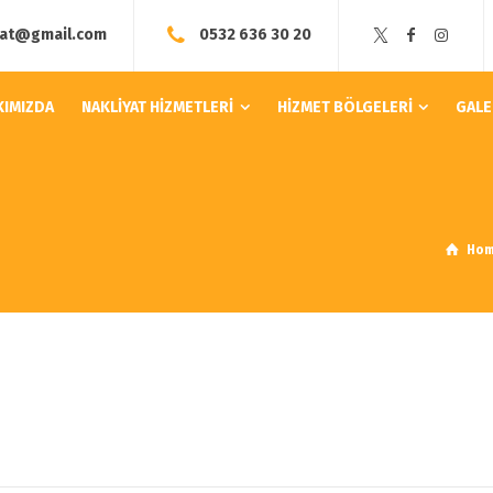
yat@gmail.com
0532 636 30 20
KIMIZDA
NAKLİYAT HİZMETLERİ
HİZMET BÖLGELERİ
GALE
Ho