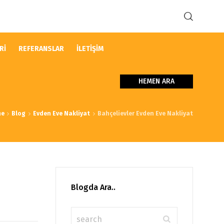
Rİ
REFERANSLAR
İLETİŞİM
HEMEN ARA
me
Blog
Evden Eve Nakliyat
Bahçelievler Evden Eve Nakliyat
Blogda Ara..