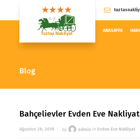
tuztasnakli
ANASAYFA
HAK
Blog
Bahçelievler Evden Eve Nakliyat
Ağustos 26, 2019
by
admin
in
Evden Eve Nakliyat