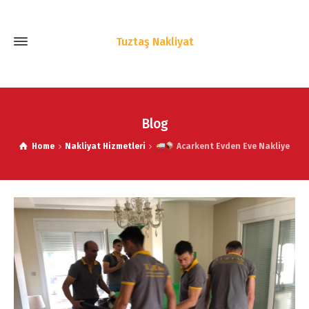
Tuztaş Nakliyat
Blog
Home
Nakliyat Hizmetleri
Acarkent Evden Eve Nakliye