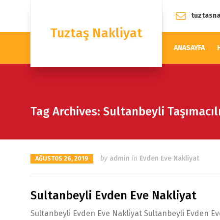
tuztasn
Tuztaş Nakliyat
ANASAYFA
Tag Archives: Sultanbeyli Taşımacılı
by
admin
in
Evden Eve Nakliyat
AĞUSTOS 26, 2019
Sultanbeyli Evden Eve Nakliyat
Sultanbeyli Evden Eve Nakliyat Sultanbeyli Evden Eve 