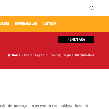
ALERİ
REFERANSLAR
İLETİŞİM
HEMEN ARA
Home
Posts tagged: Sultanbeyli Taşımacılık Şirketleri
terilerimiz için en iyi evden eve nakliyat hizmeti