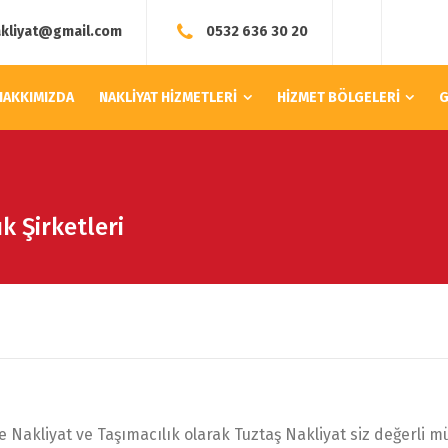
akliyat@gmail.com
0532 636 30 20
HAKKIMIZDA
NAKLİYAT HİZMETLERİ
HİZMET BÖLGELERİ
G
k Şirketleri
Nakliyat ve Taşımacılık olarak Tuztaş Nakliyat siz değerli müş