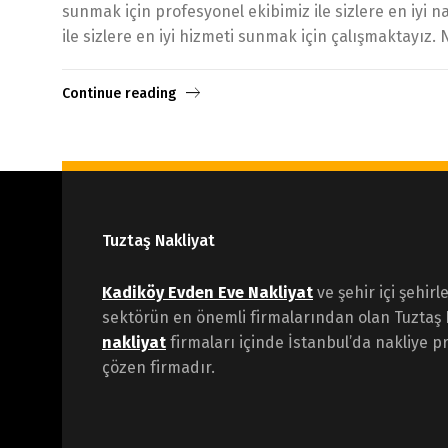
sunmak için profesyonel ekibimiz ile sizlere en iyi 
ile sizlere en iyi hizmeti sunmak için çalışmaktayız. N
Continue reading
Tuztaş Nakliyat
Kadiköy Evden Eve Nakliyat
ve şehir içi şehirl
sektörün en önemli firmalarından olan Tuztaş 
nakliyat
firmaları içinde İstanbul’da nakliye pr
çözen firmadır.