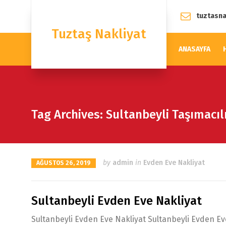
tuztasn
Tuztaş Nakliyat
ANASAYFA
Tag Archives: Sultanbeyli Taşımacı
by
admin
in
Evden Eve Nakliyat
AĞUSTOS 26, 2019
Sultanbeyli Evden Eve Nakliyat
Sultanbeyli Evden Eve Nakliyat Sultanbeyli Evden Eve 