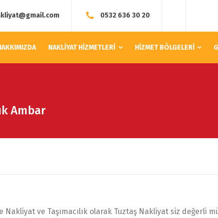
akliyat@gmail.com
0532 636 30 20
HAKKIMIZDA
NAKLİYAT HİZMETLERİ
HİZMET BÖLGELERİ
G
lık Ambar
Nakliyat ve Taşımacılık olarak Tuztaş Nakliyat siz değerli müş