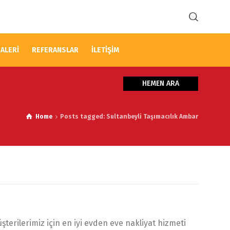
ALERİ
REFERANSLAR
İLETİŞİM
HEMEN ARA
Home
Posts tagged: Sultanbeyli Taşımacılık Ambar
terilerimiz için en iyi evden eve nakliyat hizmeti