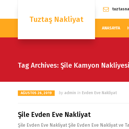
tuztasn
Tuztaş Nakliyat
ANASAYFA
Tag Archives: Şile Kamyon Nakliyes
by
admin
in
Evden Eve Nakliyat
AĞUSTOS 26, 2019
Şile Evden Eve Nakliyat
Şile Evden Eve Nakliyat Şile Evden Eve Nakliyat ve Ta