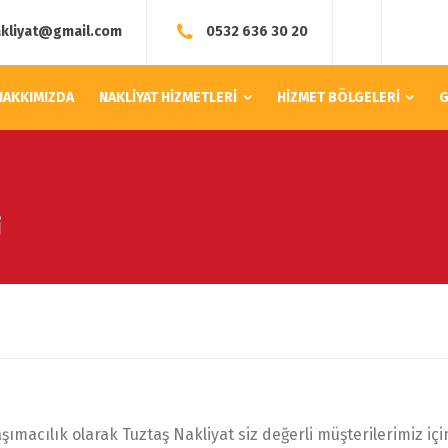
akliyat@gmail.com
0532 636 30 20
HAKKIMIZDA
NAKLİYAT HİZMETLERİ
HİZMET BÖLGELERİ
G
i
şımacılık olarak Tuztaş Nakliyat siz değerli müşterilerimiz iç