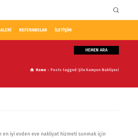
ALERİ
REFERANSLAR
İLETİŞİM
HEMEN ARA
Home
Posts tagged: Şile Kamyon Nakliyesi
in en iyi evden eve nakliyat hizmeti sunmak için