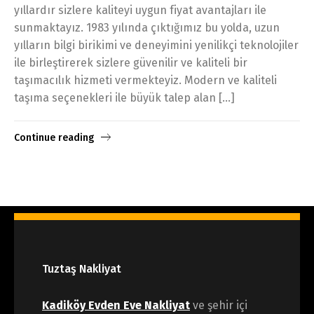
yıllardır sizlere kaliteyi uygun fiyat avantajları ile
sunmaktayız. 1983 yılında çıktığımız bu yolda, uzun
yılların bilgi birikimi ve deneyimini yenilikçi teknolojiler
ile birleştirerek sizlere güvenilir ve kaliteli bir
taşımacılık hizmeti vermekteyiz. Modern ve kaliteli
taşıma seçenekleri ile büyük talep alan […]
Continue reading
Tuztaş Nakliyat
Kadiköy Evden Eve Nakliyat
ve şehir içi