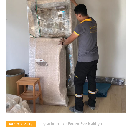
by
admin
in
Evden Eve Nakliyat
KASIM 2, 2019