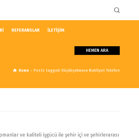
Rİ
REFERANSLAR
İLETİŞİM
HEMEN ARA
Home
Posts tagged: Küçükçekmece Nakliyat Telefon
lar ve kaliteli işgücü ile şehir içi ve şehirlerarası