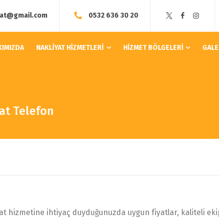
yat@gmail.com
0532 636 30 20
KIMIZDA
NAKLİYAT HİZMETLERİ
HİZMET BÖLGELERİ
GALE
at Telefon
izmetine ihtiyaç duyduğunuzda uygun fiyatlar, kaliteli ekipman