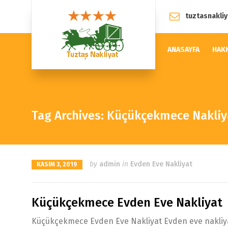
tuztasnakli
ANASAYFA
HAK
Tag Archives: Küçükçekmece Nakliy
by
admin
in
Evden Eve Nakliyat
KASIM 3, 2019
Küçükçekmece Evden Eve Nakliyat
Küçükçekmece Evden Eve Nakliyat Evden eve nakliyat h