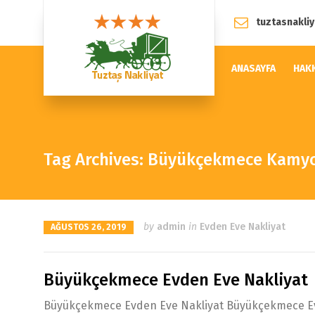
tuztasnakli
ANASAYFA
HAK
Tag Archives: Büyükçekmece Kamyo
by
admin
in
Evden Eve Nakliyat
AĞUSTOS 26, 2019
Büyükçekmece Evden Eve Nakliyat
Büyükçekmece Evden Eve Nakliyat Büyükçekmece Evden 