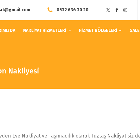
yat@gmail.com
0532 636 30 20
KIMIZDA
NAKLİYAT HİZMETLERİ
HİZMET BÖLGELERİ
GALE
n Nakliyesi
Eve Nakliyat ve Taşımacılık olarak Tuztaş Nakliyat siz değe