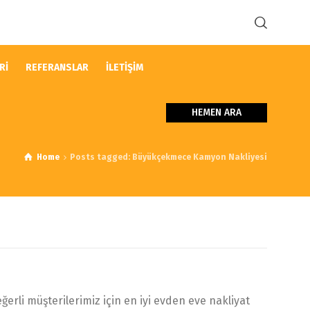
Rİ
REFERANSLAR
İLETİŞİM
HEMEN ARA
Home
Posts tagged: Büyükçekmece Kamyon Nakliyesi
rli müşterilerimiz için en iyi evden eve nakliyat