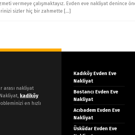
 hizmeti vermeye çalışmaktayız. Evden eve nakliyat denince önd
rinizi sizler hiç bir zahmette […]
Kadıköy Evden Eve
Nakliyat
er arası nakliyat
Bostancı Evden Eve
Nakliyat,
kadiköy
Nakliyat
obleminizi en hızlı
Acıbadem Evden Eve
Nakliyat
Üsküdar Evden Eve