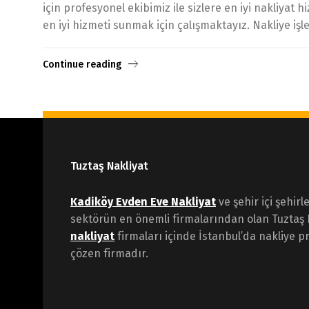
için profesyonel ekibimiz ile sizlere en iyi nakliyat
en iyi hizmeti sunmak için çalışmaktayız. Nakliye işle
Continue reading
Tuztaş Nakliyat
Kadiköy Evden Eve Nakliyat
ve şehir içi şehirl
sektörün en önemli firmalarından olan Tuztaş 
nakliyat
firmaları içinde İstanbul’da nakliye pr
çözen firmadır.