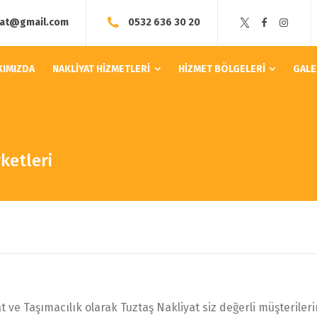
yat@gmail.com
0532 636 30 20
KIMIZDA
NAKLİYAT HİZMETLERİ
HİZMET BÖLGELERİ
GALE
rketleri
t ve Taşımacılık olarak Tuztaş Nakliyat siz değerli müşteriler