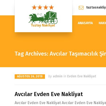
tuztasnakli
ANASAYFA
HAK
Tag Archives: Avcılar Taşımacılık Şi
by
admin
in
Evden Eve Nakliyat
AĞUSTOS 26, 2019
Avcılar Evden Eve Nakliyat
Avcılar Evden Eve Nakliyat Avcılar Evden Eve Nakliya