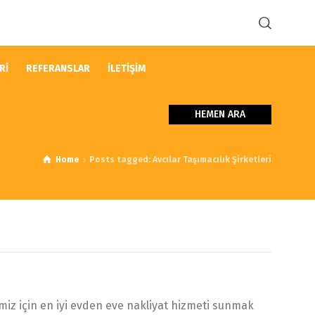
Rİ
REFERANSLAR
İLETİŞİM
HEMEN ARA
Home
Posts tagged: Avcılar Taşımacılık Şirketleri
imiz için en iyi evden eve nakliyat hizmeti sunmak